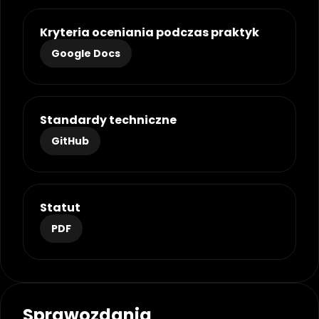
Careers
Kryteria oceniania podczas praktyk
Docs
Google Docs
About
Standardy techniczne
COMMUNITY
GitHub
Join
Events
Statut
PDF
Experts
Discord
Sprawozdania