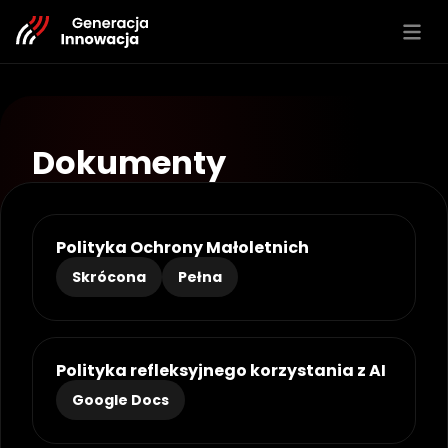
Aktualności
Projekty
Dokumenty
Działania społ.
Wystąpienia
Zespół
Polityka Ochrony Małoletnich
Partnerzy
Skrócona
Pełna
Oferta
RESOURCES
Polityka refleksyjnego korzystania z AI
Blog
Google Docs