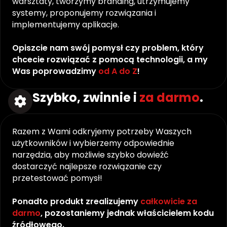
warsztaty, tworzymy branding, utrzymujemy 
Careers
systemy, proponujemy rozwiązania i 
implementujemy aplikacje.
Docs
Opiszcie nam swój pomysł czy problem, który 
chcecie rozwiązać z pomocą technologii, a my 
About
Was poprowadzimy 
od A do Z
!
Szybko, zwinnie i 
za darmo
.
COMMUNITY
Join
Razem z Wami odkryjemy potrzeby Waszych 
Events
użytkowników i wybierzemy odpowiednie 
narzędzia, aby możliwie szybko dowieźć 
dostarczyć najlepsze rozwiązanie czy 
Experts
przetestować pomysł!
Discord
Ponadto produkt zrealizujemy 
całkowicie za 
darmo
, pozostaniemy jednak właścicielem kodu 
źródłowego.