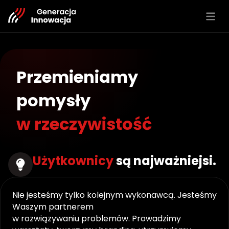
Aktualności
Przemieniamy 
Projekty
Działania społ.
pomysły
Wystąpienia
w rzeczywistość
Zespół
Partnerzy
Oferta
Użytkownicy
 są najważniejsi.
RESOURCES
Nie jesteśmy tylko kolejnym wykonawcą. Jesteśmy 
Blog
Waszym partnerem
w rozwiązywaniu problemów. Prowadzimy 