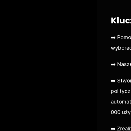
Kluc
➡️ Pomo
wyborac
➡️ Nasze
➡️ Stwo
polityc
automat
000 uży
➡️ Zrea