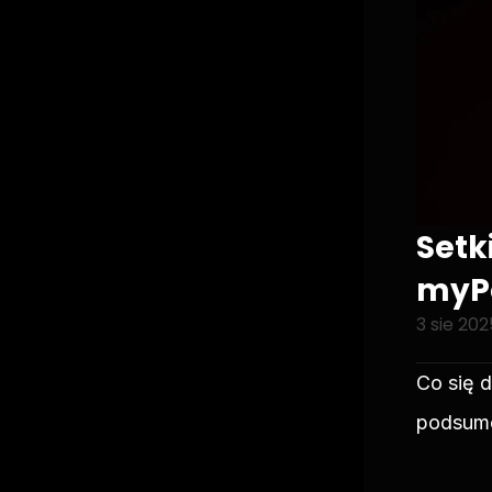
Setki
myPo
3 sie 202
Co się d
podsumo