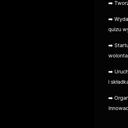
➡️ Twor
➡️ Wyda
quizu w
➡️ Start
wolonta
➡️ Uruc
i skład
➡️ Organ
Innowac