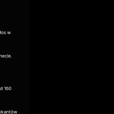
os w 
necie.
d 160 
ykantów 