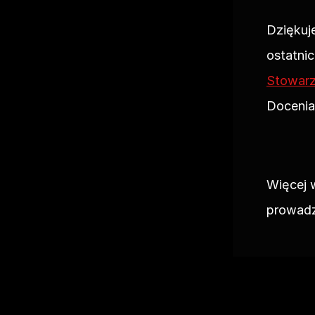
Dziękuj
ostatni
Stowar
Docenia
Więcej 
prowadz