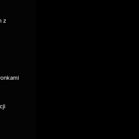
 z 
onkami 
i 