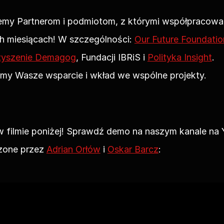
emy Partnerom i podmiotom, z którymi współpracowal
ch miesiącach! W szczególności: 
Our Future Foundatio
zyszenie Demagog
, Fundacji IBRiS i 
Polityka Insight
. 
my Wasze wsparcie i wkład we wspólne projekty.
w filmie poniżej! Sprawdź demo na naszym kanale na 
one przez 
Adrian Orłów
 i 
Oskar Barcz
: