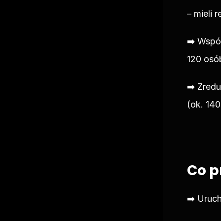
– mieli
➡️ Wspó
120 osó
➡️ Zred
(ok. 140
Co p
➡️ Uruc