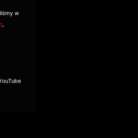
iśmy w 
n
, 
YouTube 