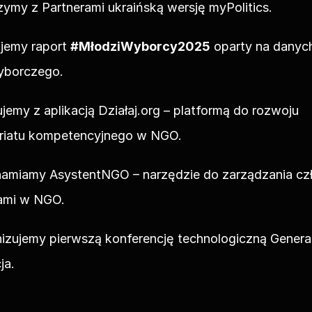
zymy z Partnerami ukraińską wersję myPolitics.
jemy raport 
#MłodziWyborcy2025
 oparty na danych
yborczego.
ujemy z aplikacją Działaj.org – platformą do rozwoju 
riatu kompetencyjnego w NGO.
hamiamy AsystentNGO – narzędzie do zarządzania czł
kami w NGO.
izujemy pierwszą konferencję technologiczną Generacj
ja.